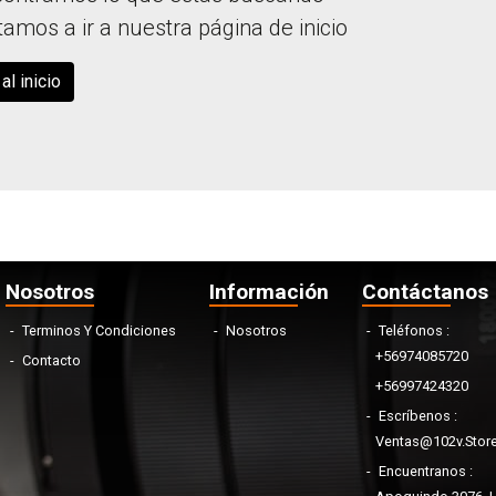
itamos a ir a nuestra página de inicio
al inicio
Nosotros
Información
Contáctanos
Terminos Y Condiciones
Nosotros
Teléfonos
+56974085720
Contacto
+56997424320
Escríbenos
Ventas@102v.stor
Encuentranos