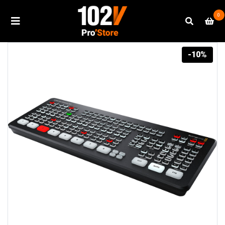
0
-10%