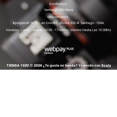
Escríbenos
Ventas@102v.store
Encuentranos
Apoquindo 3076, Las Condes. Oficina 302-A. Santiago - Chile.
Horarios: Lunes - Jueves 10:00 - 17:00hrs / Viernes Hasta Las 13:00hrs
TIENDA 102V © 2026
¿Te gusta mi tienda? Yo vendo con
Bsale