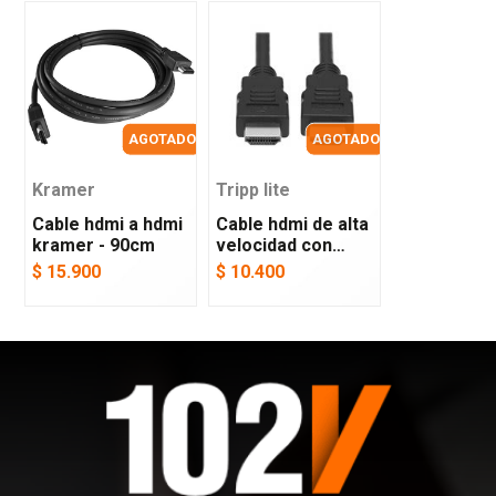
AGOTADO
AGOTADO
Kramer
Tripp lite
Cable hdmi a hdmi
Cable hdmi de alta
kramer - 90cm
velocidad con
ethernet - tripp
$ 15.900
$ 10.400
lite - 1.83m