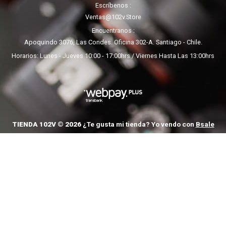
Escríbenos
Ventas@102v.store
Encuentranos
Apoquindo 3076, Las Condes. Oficina 302-A. Santiago - Chile.
Horarios: Lunes - Jueves 10:00 - 17:00hrs / Viernes Hasta Las 13:00hrs
TIENDA 102V © 2026
¿Te gusta mi tienda? Yo vendo con
Bsale