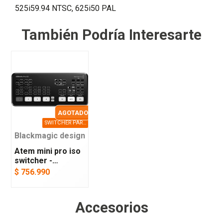
525i59.94 NTSC, 625i50 PAL
También Podría Interesarte
AGOTADO
SWITCHER PARA 4 ENTRADAS HDMI CON GRABACIÓN INDEPENDIENTE DE FUENTES Y STREAMING
Blackmagic design
Atem mini pro iso
switcher -
blackmagic design
$ 756.990
Accesorios