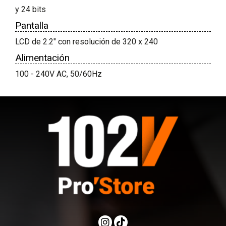
y 24 bits
Pantalla
LCD de 2.2" con resolución de 320 x 240
Alimentación
100 - 240V AC, 50/60Hz