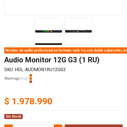
Monitor de audio profesional en formato rack 1ru con doble subwoofer, ent
Audio Monitor 12G G3 (1 RU)
SKU: HDL-AUDMON1RU12GG3
$ 1.978.990
Sin Stock