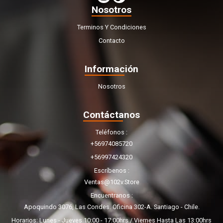
Nosotros
Terminos Y Condiciones
Contacto
Información
Nosotros
Contáctanos
Teléfonos
+56974085720
+56997424320
Escríbenos
Ventas@102v.store
Encuentranos
Apoquindo 3076, Las Condes. Oficina 302-A. Santiago - Chile.
Horarios: Lunes - Jueves 10:00 - 17:00hrs / Viernes Hasta Las 13:00hrs