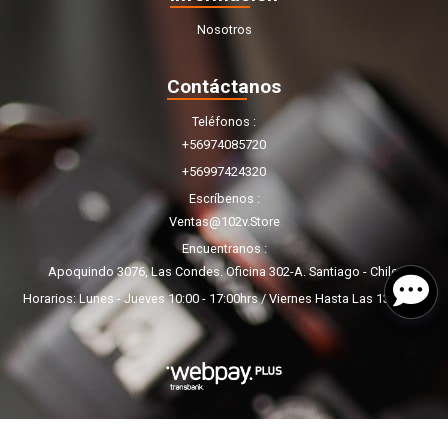
Nosotros
Contáctanos
Teléfonos
+56974085720
+56997424320
Escríbenos
Ventas@102v.store
Encuentranos
Apoquindo 3076, Las Condes. Oficina 302-A. Santiago - Chile.
Horarios: Lunes - Jueves 10:00 - 17:00hrs / Viernes Hasta Las 13:00hrs
TIENDA 102V © 2026
¿Te gusta mi tienda? Yo vendo con
Bsale