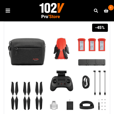
0
-45%