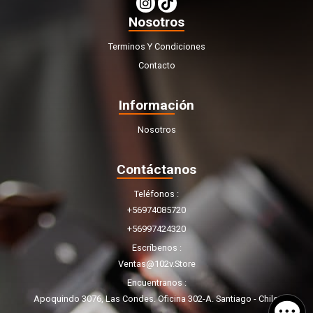
Nosotros
Terminos Y Condiciones
Contacto
Información
Nosotros
Contáctanos
Teléfonos
+56974085720
+56997424320
Escríbenos
Ventas@102v.store
Encuentranos
Apoquindo 3076, Las Condes. Oficina 302-A. Santiago - Chile.