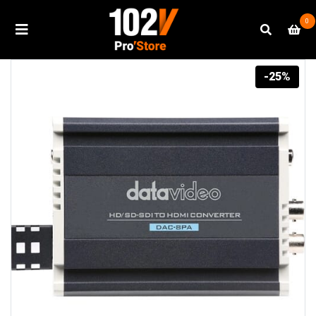
0
-25%