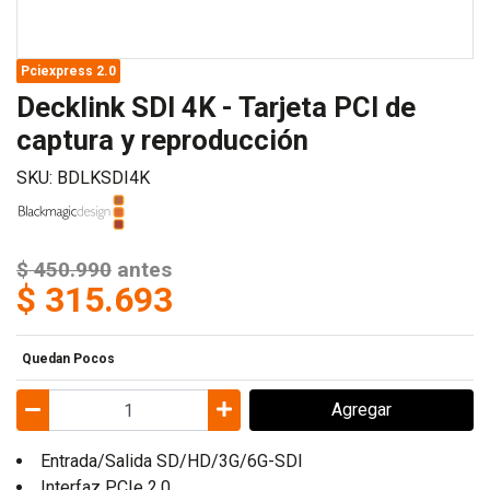
Pciexpress 2.0
Decklink SDI 4K - Tarjeta PCI de
captura y reproducción
SKU: BDLKSDI4K
$ 450.990
antes
$ 315.693
Quedan Pocos
Agregar
Entrada/Salida SD/HD/3G/6G-SDI
Interfaz PCIe 2.0