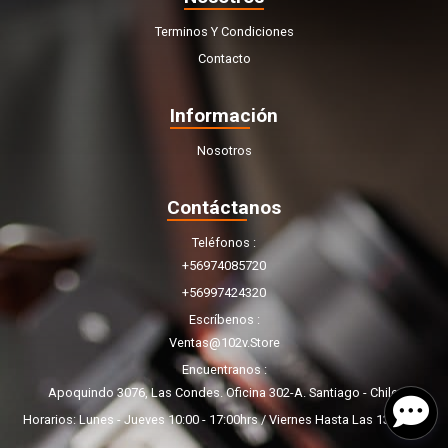
Terminos Y Condiciones
Contacto
Información
Nosotros
Contáctanos
Teléfonos
+56974085720
+56997424320
Escríbenos
Ventas@102v.store
Encuentranos
Apoquindo 3076, Las Condes. Oficina 302-A. Santiago - Chile.
Horarios: Lunes - Jueves 10:00 - 17:00hrs / Viernes Hasta Las 13:00hrs