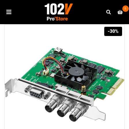
0
-30%