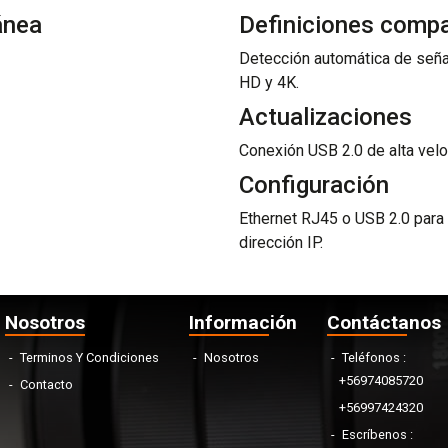
ánea
Definiciones compa
Detección automática de seña
HD y 4K.
Actualizaciones
Conexión USB 2.0 de alta velo
Configuración
Ethernet RJ45 o USB 2.0 para a
dirección IP.
Nosotros
Información
Contáctanos
Terminos Y Condiciones
Nosotros
Teléfonos
+56974085720
Contacto
+56997424320
Escríbenos