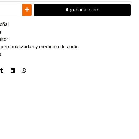
Agregar
al carro
eñal
a
itor
s personalizadas y medición de audio
a