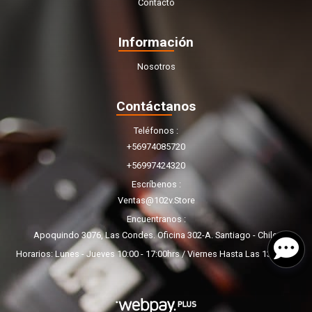
Contacto
Información
Nosotros
Contáctanos
Teléfonos
+56974085720
+56997424320
Escríbenos
Ventas@102v.store
Encuentranos
Apoquindo 3076, Las Condes. Oficina 302-A. Santiago - Chile.
Horarios: Lunes - Jueves 10:00 - 17:00hrs / Viernes Hasta Las 13:00hrs