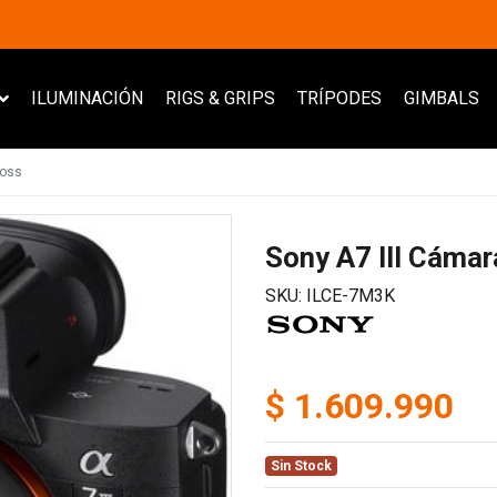
ILUMINACIÓN
RIGS & GRIPS
TRÍPODES
GIMBALS
 oss
Sony A7 III Cáma
SKU: ILCE-7M3K
$ 1.609.990
Sin Stock