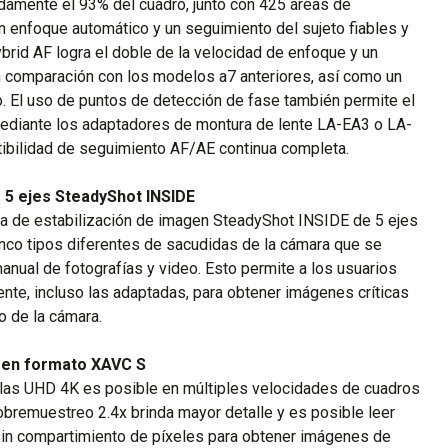
damente el 93% del cuadro, junto con 425 áreas de
n enfoque automático y un seguimiento del sujeto fiables y
brid AF logra el doble de la velocidad de enfoque y un
 comparación con los modelos a7 anteriores, así como un
. El uso de puntos de detección de fase también permite el
ediante los adaptadores de montura de lente LA-EA3 o LA-
tibilidad de seguimiento AF/AE continua completa.
e 5 ejes SteadyShot INSIDE
ma de estabilización de imagen SteadyShot INSIDE de 5 ejes
nco tipos diferentes de sacudidas de la cámara que se
anual de fotografías y video. Esto permite a los usuarios
ente, incluso las adaptadas, para obtener imágenes críticas
o de la cámara.
 en formato XAVC S
culas UHD 4K es posible en múltiples velocidades de cuadros
obremuestreo 2.4x brinda mayor detalle y es posible leer
 sin compartimiento de píxeles para obtener imágenes de