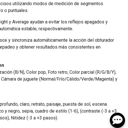
recisos utilizando modos de medición de segmentos
ro o puntuales.
ght y Average ayudan a evitar los reflejos apagados y
automática estable, respectivamente.
oce y sincroniza automáticamente la acción del obturador
parpadeo y obtener resultados más consistentes en
en
zación (B/N), Color pop, Foto retro, Color parcial (R/G/B/Y),
, Cámara de juguete (Normal/Frío/Cálido/Verde/Magenta) y
, profundo, claro, retrato, paisaje, puesta de sol, escena
o y negro, sepia, cuadro de estilo (1-6), (contraste (-3 a +3
sos), Nitidez (-3 a +3 pasos).