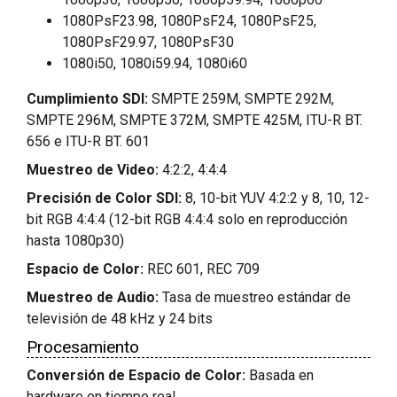
1080PsF23.98, 1080PsF24, 1080PsF25,
1080PsF29.97, 1080PsF30
1080i50, 1080i59.94, 1080i60
Cumplimiento SDI:
SMPTE 259M, SMPTE 292M,
SMPTE 296M, SMPTE 372M, SMPTE 425M, ITU-R BT.
656 e ITU-R BT. 601
Muestreo de Video:
4:2:2, 4:4:4
Precisión de Color SDI:
8, 10-bit YUV 4:2:2 y 8, 10, 12-
bit RGB 4:4:4 (12-bit RGB 4:4:4 solo en reproducción
hasta 1080p30)
Espacio de Color:
REC 601, REC 709
Muestreo de Audio:
Tasa de muestreo estándar de
televisión de 48 kHz y 24 bits
Procesamiento
Conversión de Espacio de Color:
Basada en
hardware en tiempo real