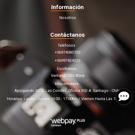
Información
Nosotros
Contáctanos
Teléfonos
+56974085720
+56997424320
Escríbenos
Ventas@102v.store
Encuentranos
Apoquindo 3076, Las Condes. Oficina 302-A. Santiago - Chile.
Horarios: Lunes - Jueves 10:00 - 17:00hrs / Viernes Hasta Las 13:00hrs