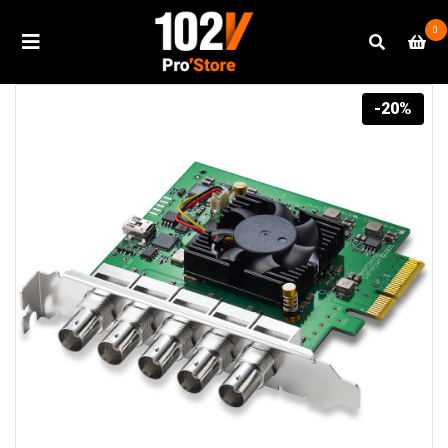
0
-20%