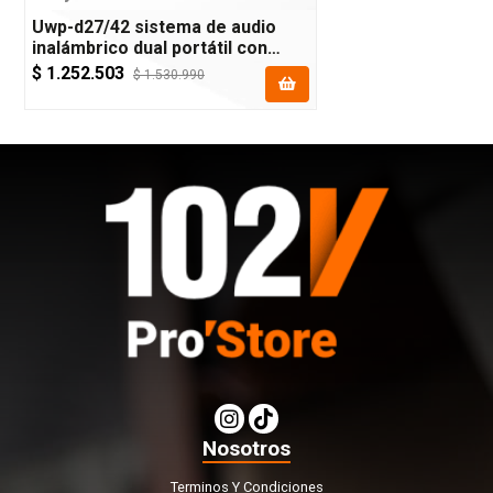
Uwp-d27/42 sistema de audio
inalámbrico dual portátil con
montaje a cámara y lavalier omni
$ 1.252.503
$ 1.530.990
Nosotros
Terminos Y Condiciones