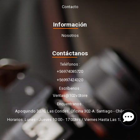
Contacto
Información
Nosotros
Contáctanos
Teléfonos
+56974085720
+56997424320
Escríbenos
Ventas@102v.store
Encuentranos
Apoquindo 3076, Las Condes. Oficina 302-A. Santiago - Chile.
Horarios: Lunes - Jueves 10:00 - 17:00hrs / Viernes Hasta Las 13:00hrs