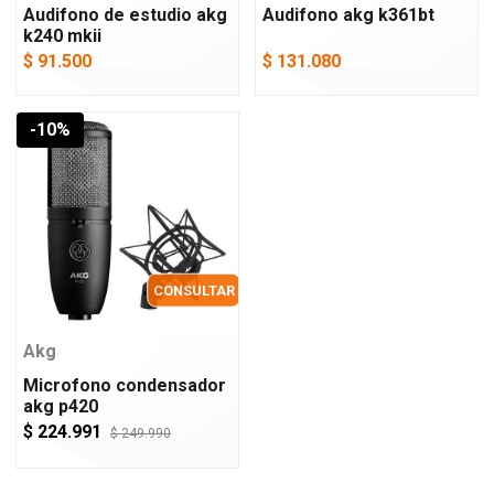
Audifono de estudio akg
Audifono akg k361bt
k240 mkii
$ 91.500
$ 131.080
-10%
CONSULTAR
Akg
Microfono condensador
akg p420
$ 224.991
$ 249.990