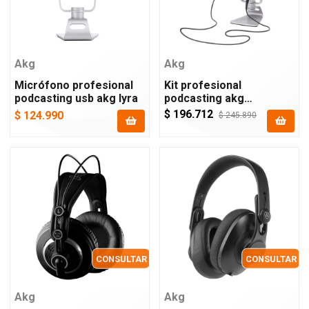
Akg
Akg
Micrófono profesional
Kit profesional
podcasting usb akg lyra
podcasting akg
podcaster essentials
$ 196.712
$ 124.990
$ 245.890
CONSULTAR
CONSULTAR
Akg
Akg