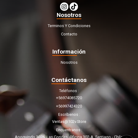
Nosotros
Terminos Y Condiciones
Contacto
Información
Nosotros
Contáctanos
Teléfonos
+56974085720
+56997424320
Escríbenos
Ventas@102v.store
Encuentranos
Apoquindo 3076, Las Condes. Oficina 302-A. Santiago - Chile.