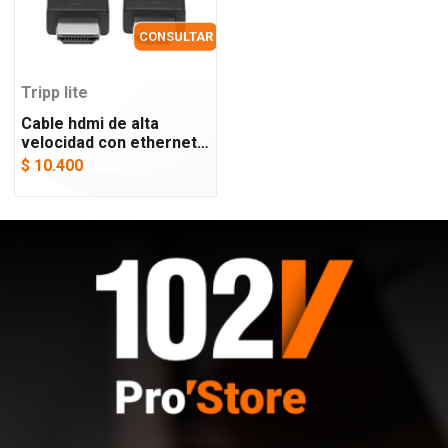
CONSULTAR
Tripp lite
Cable hdmi de alta
velocidad con ethernet -
tripp lite - 1.83m
$ 10.400