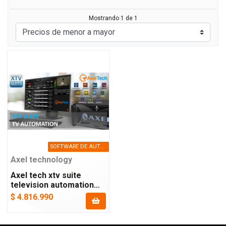
Mostrando 1 de 1
SOFTWARE DE AUTOMATIZACIÓN DE TV MULTICANAL.
Axel technology
Axel tech xtv suite
television automation
software
$ 4.816.990