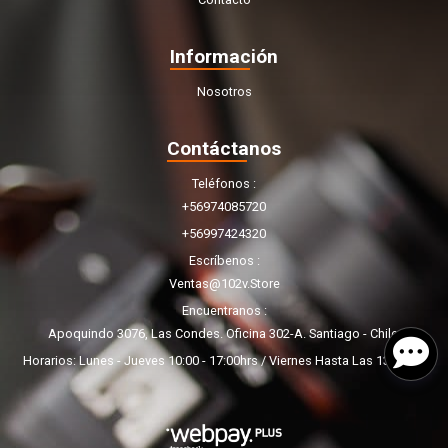
Información
Nosotros
Contáctanos
Teléfonos
+56974085720
+56997424320
Escríbenos
Ventas@102v.store
Encuentranos
Apoquindo 3076, Las Condes. Oficina 302-A. Santiago - Chile.
Horarios: Lunes - Jueves 10:00 - 17:00hrs / Viernes Hasta Las 13:00hrs