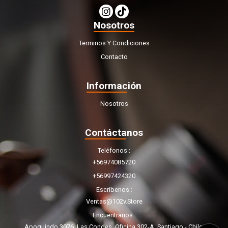
Nosotros
Terminos Y Condiciones
Contacto
Información
Nosotros
Contáctanos
Teléfonos
+56974085720
+56997424320
Escríbenos
Ventas@102v.store
Encuentranos
Apoquindo 3076, Las Condes. Oficina 302-A. Santiago - Chile.