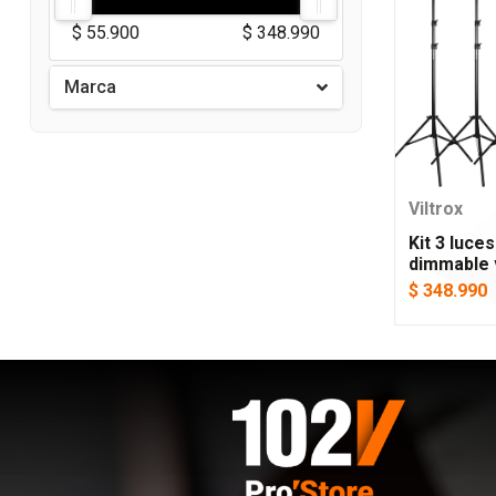
$ 55.900
$ 348.990
Marca
Viltrox
Kit 3 luce
dimmable v
$ 348.990