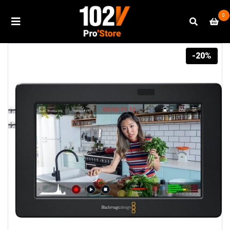
0
-20%