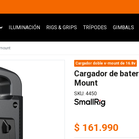
ILUMINACIÓN
RIGS & GRIPS
TRÍPODES
GIMBALS
-mount
Cargador doble v-mount de 16.8v
Cargador de bater
Mount
SKU: 4450
$ 161.990