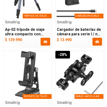
TRÍPODE DE VIAJE ULTRA-COMPACTO
CARGADOR DOBLE LCD PARA SERIE L
Smallrig
Smallrig
Ap-02 trípode de viaje
Cargador de baterías de
ultra-compacto con
cámara para serie l / np-
placa arca-swiss
f
$ 139.990
$ 13.990
-28%
SOPORTE DE TELÉFONO CON ARCA-SWISS
BRAZO ARTICULADO DE DOBLE RÓTULA
Smallrig
Smallrig