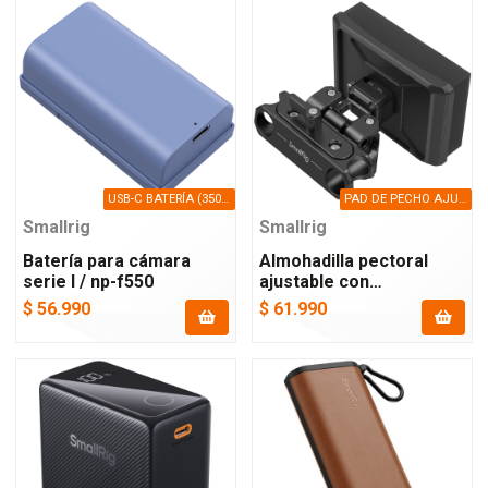
USB-C BATERÍA (3500MAH, BLUE)
PAD DE PECHO AJUSTABLE ROD 15MM
Smallrig
Smallrig
Batería para cámara
Almohadilla pectoral
serie l / np-f550
ajustable con
abrazadera para varillas
$ 56.990
$ 61.990
de 15mm lws