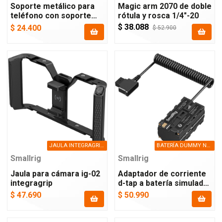
Soporte metálico para
Magic arm 2070 de doble
teléfono con soporte
rótula y rosca 1/4"-20
arca-swiss, modelo 4611
$ 38.088
$ 24.400
$ 52.900
JAULA INTEGRAGRIP IG-02
BATERÍA DUMMY NP-F DOBLE CARA D-TAP
Smallrig
Smallrig
Jaula para cámara ig-02
Adaptador de corriente
integragrip
d-tap a batería simulada
np-f de doble cara
$ 47.690
$ 50.990