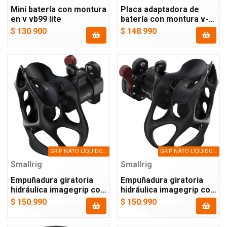
Mini batería con montura
Placa adaptadora de
en v vb99 lite
batería con montura v-
mount y doble
$ 130.900
$ 148.990
abrazadera de barra de
15 mm
GRIP NATO LÍQUIDO IZQUIERDO
GRIP NATO LÍQUIDO DERECHO
Smallrig
Smallrig
Empuñadura giratoria
Empuñadura giratoria
hidráulica imagegrip con
hidráulica imagegrip con
abrazadera nato (lado
abrazadera nato (lado
$ 150.990
$ 150.990
izquierdo)
derecho)