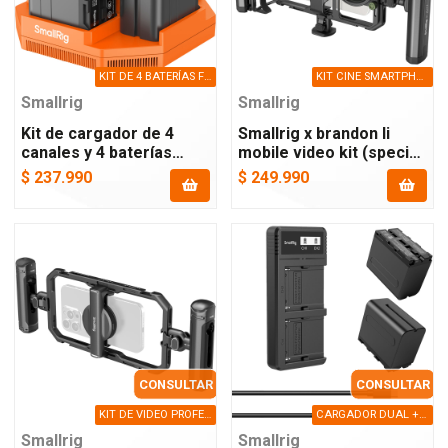
KIT DE 4 BATERÍAS F970 Y CARGADOR QUAD
KIT CINE SMARTPHONE UNIVERSAL 8-EN-1
Smallrig
Smallrig
Kit de cargador de 4
Smallrig x brandon li
canales y 4 baterías
mobile video kit (special
serie l / np-f970
edition)
$ 237.990
$ 249.990
CONSULTAR
CONSULTAR
KIT DE VIDEO PROFESIONAL PARA SMARTPHONES
CARGADOR DUAL + 2 BATERÍAS NP-F970
Smallrig
Smallrig