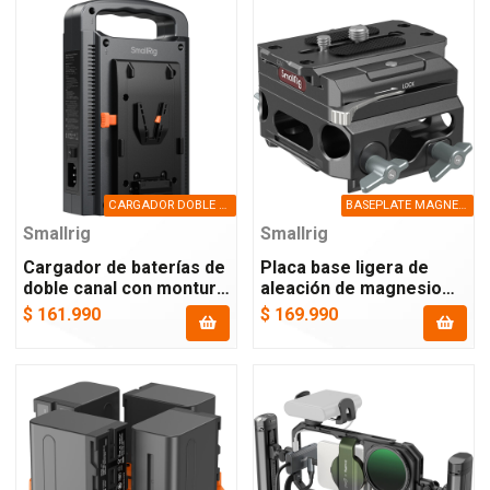
CARGADOR DOBLE V-MOUNT DE 16.8V
BASEPLATE MAGNESIO ROD 15MM
Smallrig
Smallrig
Cargador de baterías de
Placa base ligera de
doble canal con montura
aleación de magnesio
v-mount
con doble abrazadera de
$ 161.990
$ 169.990
barra de 15 mm lws