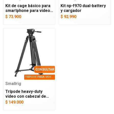
Kit de cage básico para
Kit np-f970 dual-battery
smartphone para video
y cargador
profesional
$ 73.900
$ 92.990
CONSULTAR
TRÍPODE PARA VIDEO HASTA 8KG
Smallrig
Trípode heavy-duty
video con cabezal de
fluido ad-01
$ 149.000