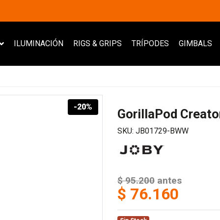
ILUMINACIÓN
RIGS & GRIPS
TRÍPODES
GIMBALS
-20%
GorillaPod Creato
SKU: JB01729-BWW
$ 95.200
antes
$ 76.160