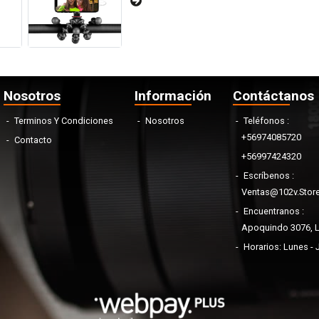
Nosotros
Información
Contáctanos
Terminos Y Condiciones
Nosotros
Teléfonos
+56974085720
Contacto
+56997424320
Escríbenos
Ventas@102v.stor
Encuentranos
Apoquindo 3076, La
Horarios: Lunes - 