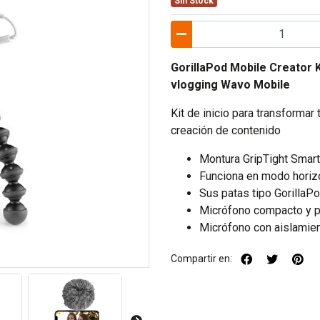
Sin Stock
GorillaPod Mobile Creator K
vlogging Wavo Mobile
Kit de inicio para transformar
creación de contenido
Montura GripTight Smart
Funciona en modo horizont
Sus patas tipo GorillaP
Micrófono compacto y po
Micrófono con aislamien
Compartir en: