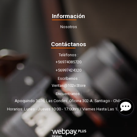
Información
Nosotros
Contáctanos
Teléfonos
+56974085720
+56997424320
Escríbenos
Ventas@102v.store
Encuentranos
Apoquindo 3076, Las Condes. Oficina 302-A. Santiago - Chile.
Horarios: Lunes - Jueves 10:00 - 17:00hrs / Viernes Hasta Las 13:00hrs